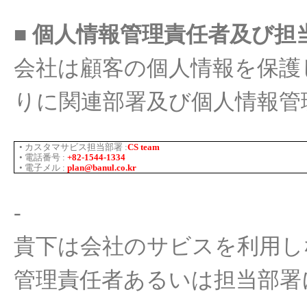
■
個人情報管理責任者及
び
担
会社
は
顧客
の
個人情報
を
保護
りに
関連部署及
び
個人情報管
• カスタマサ
ビス
担
当部署
:
CS team
•
電話番
号
:
+82-1544-1334
•
電子
メ
ル
:
plan@banul.co.kr
-
貴下
は
会社
のサ
ビスを
利用
し
管理責任者あるいは担
当部署