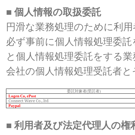
■
個人情報
の
取扱委託
円滑
な
業務
処理
のために
利用
必
ず事前に
個人情報
処理委託
と
個人情報
処理委託
をする
業
会社
の
個人情報処理受託者
と
委託
対象者
(
受託者
)
Logen Co, ePost
Connect Wave Co., ltd
Paypal
■
利用者及
び
法定代理人
の
権