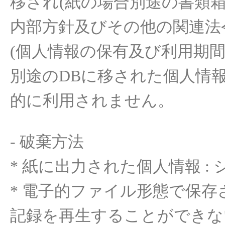
移
され
(
紙
の
場合別途の書類
内部方針及
びその
他の
関連法
(
個人情報
の
保有及
び
利用期
別途の
DB
に
移
された
個人情
的
に
利用されません
。
-
破棄方法
*
紙
に
出力
された
個人情報
:
*
電子的
ファイル
形態で保存
記
録
を
再生
することができな