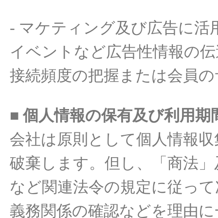
-
マ
ケティング
及
び
広告
に
活
イベントなど
広告性情報の伝
接
続頻度の把握
または
会員
の
■
個人情報
の
保有及
び
利用期
会社
は
原則として個人情報
収
破棄
します
。但し、「商法」
など
関連法令
の
規定
に従って
義務
関係
の
確認
などを
理由に