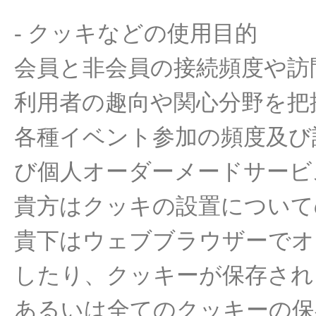
-
クッキ
などの
使用目的
会員
と
非
会員
の
接
続頻度
や
訪
利用者
の
趣向
や
関心分野
を
把
各種イベント
参加の頻度及
び
び
個人
オ
ー
ダ
ー
メ
ー
ドサ
ー
ビ
貴方はクッキ
の設置
について
貴下
はウェブブラウザ
ー
でオ
したり
、クッキ
ー
が
保存
され
あるいは全てのクッキ
ー
の
保