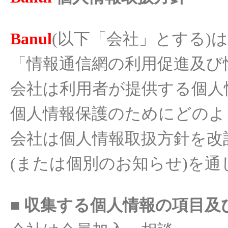
Banul
(
以下
「
会社
」とする
)
は
「
情報通信網の利用促進及
び
会社
は
利用者
が
提供
する
個人
個人情報保護
のためにどのよ
会社
は
個人情報取扱
方針を改
(
または
個別のお知らせ
)
を通
■
収集
する
個人情報
の
項目及