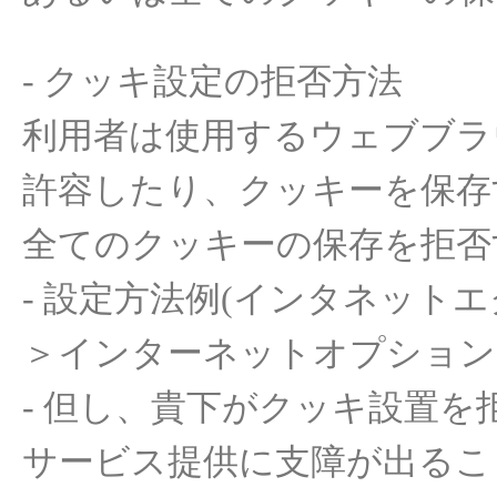
-
クッキ
設定の拒否方法
利用者
は使用するウェブブラ
許容したり
、クッキ
ー
を
保存
全て
のクッキ
ー
の
保存
を
拒否
-
設定方法例
(
インタ
ネットエ
＞インタ
ー
ネットオプション
-
但し、
貴下
がクッキ
設置
を
サ
ー
ビス
提供
に支障が出るこ