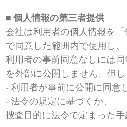
■
個人情報
の
第
三
者提供
会社
は
利用者
の
個人情報
を
「
で
同意
した
範
囲内
で使用し
、
利用者
の
事前同意
なしには同
を
外部
に
公開
しません
。但し
-
利用者
が事前に
公開
に
同意
-
法令
の
規定
に
基
づくか
、
捜査目的
に
法令
で定まった
手