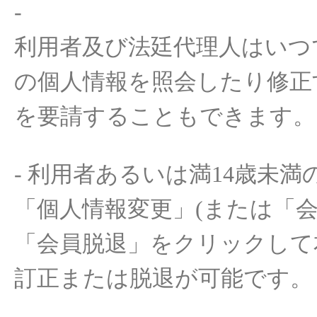
-
利用者及
び
法廷代理人
はいつ
の
個人情報
を照会したり
修正
を
要請
することもできます
。
-
利用者
あるいは
満
14
歳未満
「
個人情報
変更
」
(
または「
「
会員脱退
」をクリックして
訂正
または
脱退
が
可能
です
。