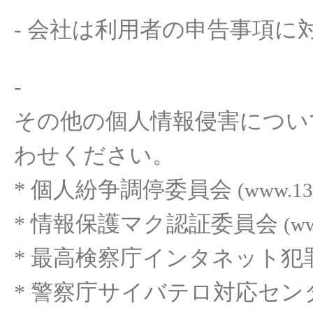
-
会社
は
利用者
の
申告事項
に
-
その
他の個人情報侵害
につい
わせください
。
*
個人紛
争調停委員会
(www.133
*
情報保護マク認証委員会
(ww
*
最高
検察庁
インタ
ネット
犯
*
警察
庁
サイバ
テロ
対応
セン