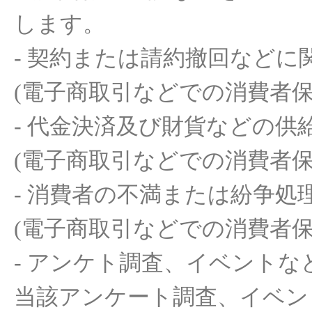
します
。
-
契約
または
請約撤回
などに
(
電子商取引など
での
消費者
-
代金決
済及
び
財貨
などの
供
(
電子商取引など
での
消費者
-
消費者
の
不
満
または
紛
争処
(
電子商取引など
での
消費者
-
アンケ
ト
調査
、イベントな
当該アンケ
ー
ト
調査
、イベン