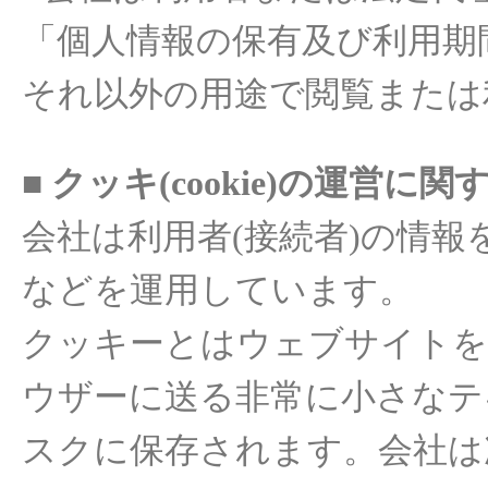
「
個人情報
の
保有及
び利用期
それ
以外
の
用途
で
閲覧
または
■ クッキ
(cookie)
の
運
営
に
関
会
社
は
利用者
(
接
続者
)
の
情報
などを
運用
しています。
クッキ
ー
と
はウェブサイトを
ウザ
ー
に
送
る非常に
小
さなテ
スクに
保存
されます
。
会社
は