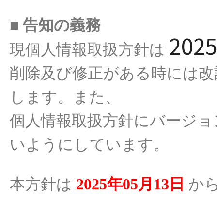
■ 告知
の
義務
202
現個人情報取扱方針
は
削除及
び
修正
がある
時
には
改
します
。また、
個人情報取扱方針
にバ
ー
ジョ
いようにしています。
本方針
は
2025年05月13日
か