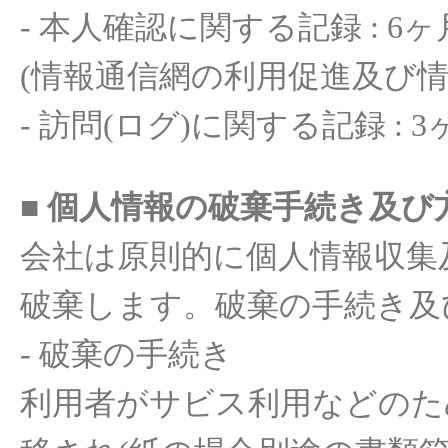
-
本人確認
に
関
する
記
録
: 6
ヶ
(
情報通信網の利用促進及
び
-
訪問
(
ログ
)
に
関
する
記
録
: 3
■
個人情報
の
破棄手
続
き
及
び
会社
は
原則的
に
個人情報
収集
破棄
します
。破棄
の手続き
及
-
破棄の手
続
き
利用者
がサ
ビス
利用
などのた