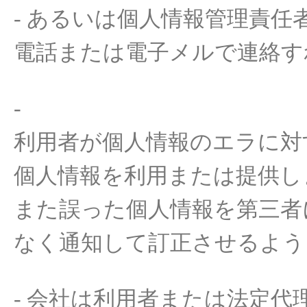
-
あるいは
個人情報管理責任
電話
または
電子
メ
ルで
連絡
す
-
利用者
が
個人情報
のエラ
に
対
個人情報
を利用または
提供
し
また
誤
った
個人情報
を
第三者
なく通知
して
訂正させるよう
-
会社
は
利用者
または
法定代