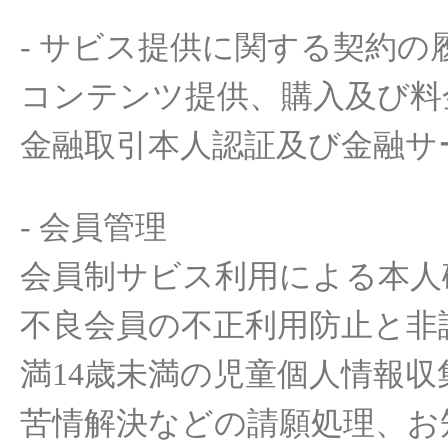
-
サ
ビス
提供
に
関
する
契約の
コンテンツ
提供
、
購入及
び
料
金融取引本人認証及
び
金融
サ
-
会員管理
会員制
サ
ビス
利用
による
本人
不良
会員
の
不正利用防止
と非
満
14
歳未満の児童個人情報収
苦情解決
などの
請願
処理
、お