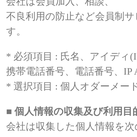
会社
は
会員加入
、
相談
、
不良利用
の
防止
など
会員制サ
す。
*
必須項目
:
氏名
、アイディ
(
携
帯電話番号
、
電話番
号
、
IP 
*
選
択項目
:
個人
オ
ダ
ー
メ
ー
■
個人情報
の
収集及
び
利用目
会社
は
収集
した
個人情報
を
次