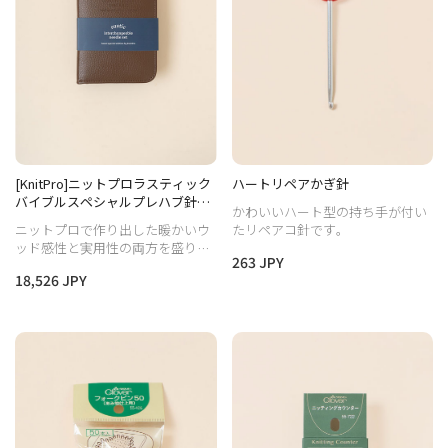
[KnitPro]ニットプロラスティック
ハートリペアかぎ針
バイブルスペシャルプレハブ針セ
かわいいハート型の持ち手が付い
ット（10cm）
ニットプロで作り出した暖かいウ
たリペアコ針です。
ッド感性と実用性の両方を盛り込
263 JPY
んだ針物語のスペシャルエディシ
18,526 JPY
ョン製品です。