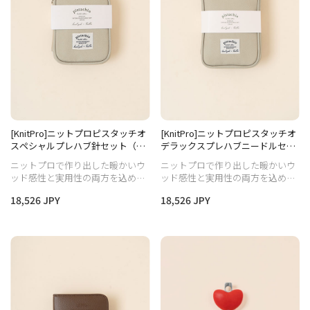
[KnitPro]ニットプロピスタッチオ
[KnitPro]ニットプロピスタッチオ
スペシャルプレハブ針セット（10
デラックスプレハブニードルセッ
cm）
ト（13cm）
ニットプロで作り出した暖かいウ
ニットプロで作り出した暖かいウ
ッド感性と実用性の両方を込めた
ッド感性と実用性の両方を込めた
バヌルストーリーエディション製
バヌルストーリーエディション製
18,526 JPY
18,526 JPY
品です。
品です。