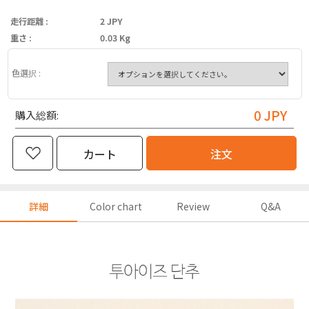
走行距離 :
2 JPY
重さ :
0.03 Kg
色選択 :
0
JPY
購入総額:
カート
注文
詳細
Color chart
Review
Q&A