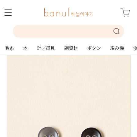
毛糸
本
針／道具
副資材
ボタン
編み機